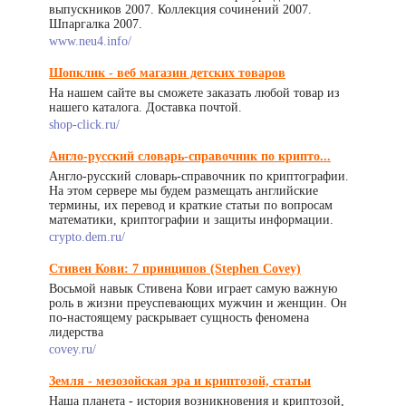
выпускников 2007. Коллекция сочинений 2007.
Шпаргалка 2007.
www.neu4.info/
Шопклик - веб магазин детских товаров
На нашем сайте вы сможете заказать любой товар из
нашего каталога. Доставка почтой.
shop-click.ru/
Англо-русский словарь-справочник по крипто...
Англо-русский словарь-справочник по криптографии.
На этом сервере мы будем размещать английские
термины, их перевод и краткие статьи по вопросам
математики, криптографии и защиты информации.
crypto.dem.ru/
Стивен Кови: 7 принципов (Stephen Covey)
Восьмой навык Стивена Кови играет самую важную
роль в жизни преуспевающих мужчин и женщин. Он
по-настоящему раскрывает сущность феномена
лидерства
covey.ru/
Земля - мезозойская эра и криптозой, статьи
Наша планета - история возникновения и криптозой,