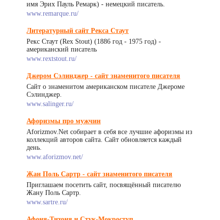
имя Эрих Пауль Ремарк) - немецкий писатель.
www.remarque.ru/
Литературный сайт Рекса Стаут
Рекс Стаут (Rex Stout) (1886 год - 1975 год) -
американский писатель
www.rextstout.ru/
Джером Сэлинджер - сайт знаменитого писателя
Сайт о знаменитом американском писателе Джероме
Сэлинджер.
www.salinger.ru/
Афоризмы про мужчин
Aforizmov.Net собирает в себя все лучшие афоризмы из
коллекций авторов сайта. Сайт обновляется каждый
день.
www.aforizmov.net/
Жан Поль Сартр - сайт знаменитого писателя
Приглашаем посетить сайт, посвящённый писателю
Жану Поль Сартр.
www.sartre.ru/
Афоня-Тихоня и Стук-Мокроступ